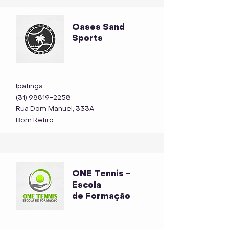
Oases Sand
Sports
Ipatinga
(31) 98819-2258
Rua Dom Manuel, 333A
Bom Retiro
ONE Tennis -
Escola
de Formação