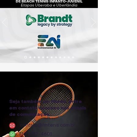
Seja também um filiado, entre
em contato conosco nos canais
de comunicação.
contato@fmtenis.com.br
31 97232-4601